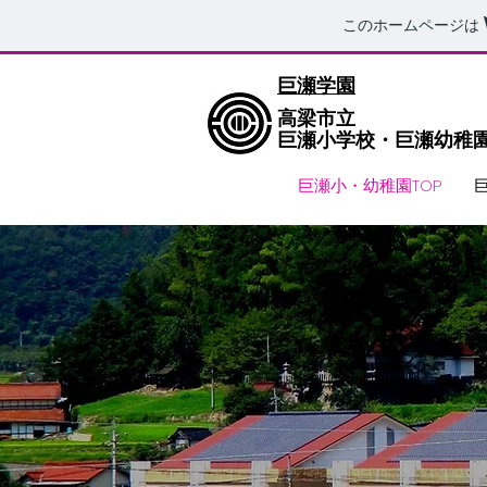
このホームページは
巨瀬学園
高梁市立
​巨瀬小学校・巨瀬幼
巨瀬小・幼稚園TOP