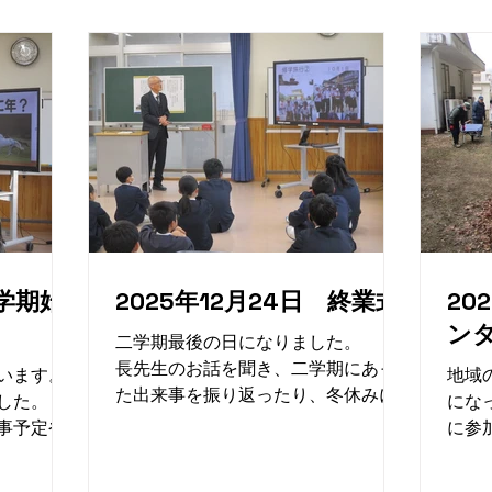
三学期始
2025年12月24日 終業式
20
ン
二学期最後の日になりました。 校
長先生のお話を聞き、二学期にあっ
います。
地域
た出来事を振り返ったり、冬休みに
ました。
にな
頑張りたいことや気を付けたいこと
事予定や
に参
を発表したりしました。 元気に過
に頑張っ
葉を
ごして、楽しい年末年始になるとい
発表した
たり