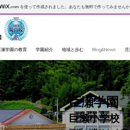
.com
を使って作成されました。あなたも無料で作ってみませんか
稚園
巨瀬学園の教育
学園紹介
地域と歩む
Blog&News
児
​巨瀬学園
​巨瀬小学校