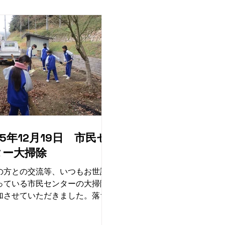
25年12月19日 市民セ
ター大掃除
の方との交流等、いつもお世話
っている市民センターの大掃除
加させていただきました。落ち
掃いたり、下駄箱や椅子を拭い
、終わる頃にはピカピカになり