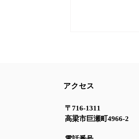
りしました。 いよいよ巨
ラストスパートの学期とな
た。最後の学期を、元気に
ごしたいですね。
アクセス
〒716-1311
高梁市巨瀬町4966-2
電話番号